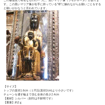
この修道院で有名なものの一つに、黒いマリア像（ラモレネータ）がありま
す。この黒いマリア像が右手に持っている”球”に触れながらお願いごとをする
と願いがかなうと言われています。
【サイズ】
トップの直径1.6cm（１円玉(直径2cm)より小さいです）
チェーンを通す輪まで含む全体の長さ2.4cm
【素材】シルバー（刻印は不鮮明です）
【重量】約2ｇ