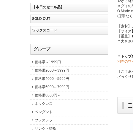
やがて奇
メダイの
【本日のセール品】
O Marie c
(原罪な
SOLD OUT
【素材】
ワックスコード
【サイズ】約
【重量】1
＊大きさ
グループ
＊
トップ
別売のワ
価格帯～1999円
価格帯2000～3999円
【ご了承
ざっくり
価格帯4000～5999円
価格帯6000～7999円
価格帯8000円～
ネックレス
ペンダント
ブレスレット
リング・指輪