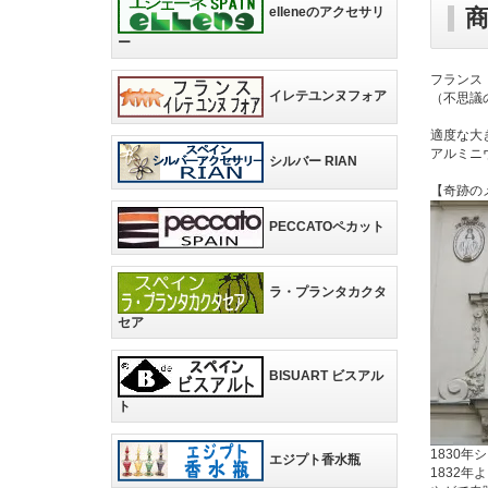
elleneのアクセサリ
ー
フランス・
イレテユンヌフォア
（不思議
適度な大
アルミニ
シルバー RIAN
【奇跡の
PECCATOペカット
ラ・プランタカクタ
セア
BISUART ビスアル
ト
1830
エジプト香水瓶
1832