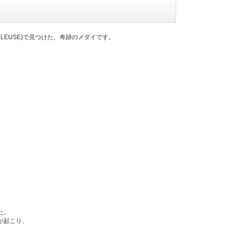
RACULEUSE)で見つけた、奇跡のメダイです。
た。
が起こり、