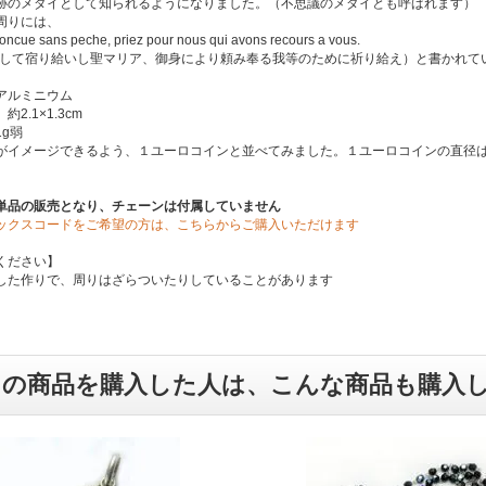
跡のメダイとして知られるようになりました。（不思議のメダイとも呼ばれます）
周りには、
oncue sans peche, priez pour nous qui avons recours a vous.
くして宿り給いし聖マリア、御身により頼み奉る我等のために祈り給え）と書かれて
アルミニウム
2.1×1.3cm
g弱
がイメージできるよう、１ユーロコインと並べてみました。１ユーロコインの直径は
単品の販売となり、チェーンは付属していません
ックスコードをご希望の方は、こちらからご購入いただけます
ください】
した作りで、周りはざらついたりしていることがあります
この商品を購入した人は、こんな商品も購入