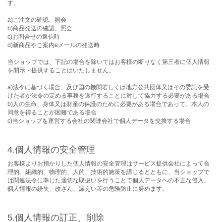
す。
a)ご注文の確認、照会
b)商品発送の確認、照会
c)お問合せの返信時
d)新商品やご案内eメールの発送時
当ショップでは、下記の場合を除いてはお客様の断りなく第三者に個人情報
を開示・提供することはいたしません。
a)法令に基づく場合、及び国の機関若しくは地方公共団体又はその委託を受
けた者が法令の定める事務を遂行することに対して協力する必要がある場合
b)人の生命、身体又は財産の保護のために必要がある場合であって、本人の
同意を得ることが困難である場合
c)当ショップを運営する会社の関連会社で個人データを交換する場合
4.個人情報の安全管理
お客様よりお預かりした個人情報の安全管理はサービス提供会社によって合
理的、組織的、物理的、人的、技術的施策を講じるとともに、当ショップで
は関連法令に準じた適切な取扱いを行うことで個人データへの不正な侵入、
個人情報の紛失、改ざん、漏えい等の危険防止に努めます。
5.個人情報の訂正、削除