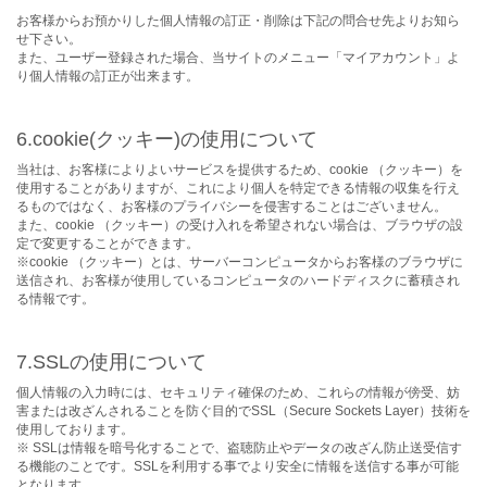
お客様からお預かりした個人情報の訂正・削除は下記の問合せ先よりお知ら
せ下さい。
また、ユーザー登録された場合、当サイトのメニュー「マイアカウント」よ
り個人情報の訂正が出来ます。
6.cookie(クッキー)の使用について
当社は、お客様によりよいサービスを提供するため、cookie （クッキー）を
使用することがありますが、これにより個人を特定できる情報の収集を行え
るものではなく、お客様のプライバシーを侵害することはございません。
また、cookie （クッキー）の受け入れを希望されない場合は、ブラウザの設
定で変更することができます。
※cookie （クッキー）とは、サーバーコンピュータからお客様のブラウザに
送信され、お客様が使用しているコンピュータのハードディスクに蓄積され
る情報です。
7.SSLの使用について
個人情報の入力時には、セキュリティ確保のため、これらの情報が傍受、妨
害または改ざんされることを防ぐ目的でSSL（Secure Sockets Layer）技術を
使用しております。
※ SSLは情報を暗号化することで、盗聴防止やデータの改ざん防止送受信す
る機能のことです。SSLを利用する事でより安全に情報を送信する事が可能
となります。