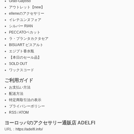
Grao-Gayoso
アウトレット【new】
elleneのアクセサリー
イレテユンヌフォア
シルバー RIAN
PECCATOペカット
ラ・プランタカクタセア
BISUART ビスアルト
エジプト香水瓶
【本日のセール品】
SOLD OUT
ワックスコード
ご利用ガイド
お支払い方法
配送方法
特定商取引法の表示
プライバシーポリシー
RSS
/
ATOM
ヨーロッパのアクセサリー通販店 ADELFI
URL：
https://adelfi.info/