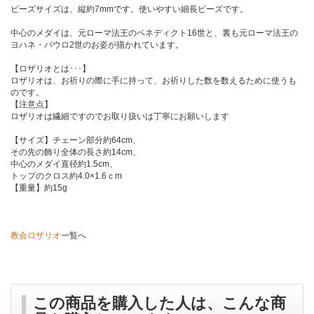
ビーズサイズは、縦約7mmです。使いやすい細長ビーズです。
中心のメダイは、元ローマ法王のベネディクト16世と、裏も元ローマ法王の
ヨハネ・パウロ2世のお姿が描かれています。
【ロザリオとは･･･】
ロザリオは、お祈りの際に手に持って、お祈りした数を数えるために使うも
のです。
【注意点】
ロザリオは繊細ですのでお取り扱いは丁寧にお願いします
【サイズ】チェーン部分約64cm、
その先の飾り全体の長さ約14cm、
中心のメダイ直径約1.5cm、
トップのクロス約4.0×1.6ｃm
【重量】約15g
教会ロザリオ
一覧へ
この商品を購入した人は、こんな商