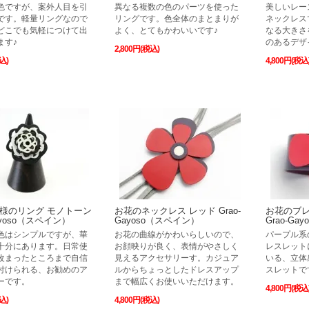
色ですが、案外人目を引
異なる複数の色のパーツを使った
美しいレー
です。軽量リングなので
リングです。色全体のまとまりが
ネックレス
どこでも気軽につけて出
よく、とてもかわいいです♪
なる大きさ
ます♪
のあるデザ
2,800円(税込)
込)
4,800円(税込
様のリング モノトーン
お花のネックレス レッド Grao-
お花のブレ
Gayoso（スペイン）
Gayoso（スペイン）
Grao-G
色はシンプルですが、華
お花の曲線がかわいらしいので、
パープル系
十分にあります。日常使
お顔映りが良く、表情がやさしく
レスレット
改まったところまで自信
見えるアクセサリーす。カジュア
いる、立体
付けられる、お勧めのア
ルからちょっとしたドレスアップ
スレットで
ーです。
まで幅広くお使いいただけます。
4,800円(税込
込)
4,800円(税込)