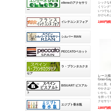
シックな
elleneのアクセサリ
くリング
ー
いつでも
かけられ
2,800円(税
イレテユンヌフォア
シルバー RIAN
PECCATOペカット
ラ・プランタカクタ
セア
レース模
Grao-
白と黒、
BISUART ビスアル
やかさは
ト
いから、
を持って
クセサリ
エジプト香水瓶
2,800円(税