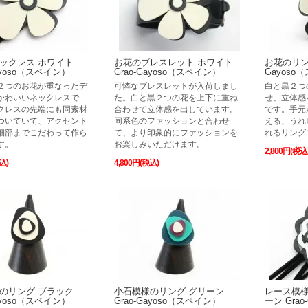
ックレス ホワイト
お花のブレスレット ホワイト
お花のリング
Gayoso（スペイン）
Grao-Gayoso（スペイン）
Gayoso
２つのお花が重なったデ
可憐なブレスレットが入荷しまし
白と黒２つ
かわいいネックレスで
た。白と黒２つの花を上下に重ね
せ、立体感
クレスの先端にも同素材
合わせて立体感を出しています。
です。手元
ついていて、アクセント
同系色のファッションと合わせ
える、うれ
細部までこだわって作ら
て、より印象的にファッションを
れるリング
す。
お楽しみいただけます。
2,800円(税込
込)
4,800円(税込)
のリング ブラック
小石模様のリング グリーン
レース模様
Gayoso（スペイン）
Grao-Gayoso（スペイン）
ーン Gra