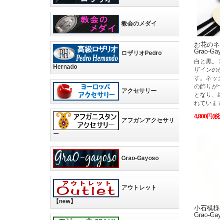
教会のメダイ
お花のネ
Grao-
ロザリオPedro
白と黒。
Hernado
ザインの
す。ネッ
の飾りが
アクセサリー
となり、
れていま
4,800円(税
アフガンアクセサリ
ー
Grao-Gayoso
アウトレット
【new】
小石模様
Grao-