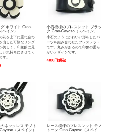
 ホワイト Grao-
小石模様のブレスレット ブラッ
（スペイン）
ク Grao-Gayoso（スペイン）
の花を上下に重ね合わ
小石のようにかわいい形をしたパ
を出した可憐なリング
ーツを組み合わせたブレスレット
が美しく、印象的に見
です。丸みがあるので印象の柔ら
しい気持ちにさせてく
かいデザインです。
です。
4,800円(税込)
)
のネックレス モノト
レース模様のブレスレット モノ
o-Gayoso（スペイン）
トーン Grao-Gayoso（スペイ