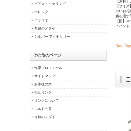
【素材】
ピアス・イヤリング
【サイズ】
白いお花約
バレッタ
腕を通す部
ロザリオ
【国】ス
＊ハンド
奇跡のメダイ
シルバー アクセサリー
Grao-
その他のページ
作家プロフィール
サイトマップ
お客様の声
相互リンク
リンクについて
ルルドの泉
奇跡のメダイ