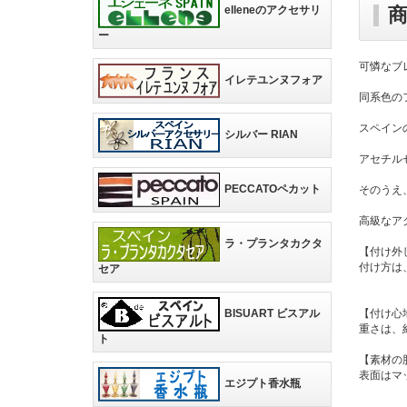
elleneのアクセサリ
ー
可憐なブ
イレテユンヌフォア
同系色の
スペイン
シルバー RIAN
アセチル
PECCATOペカット
そのうえ
高級なア
ラ・プランタカクタ
【付け外
付け方は
セア
BISUART ビスアル
【付け心
重さは、
ト
【素材の
表面はマ
エジプト香水瓶