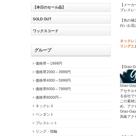
【メーカ
【本日のセール品】
ブレスレ
SOLD OUT
【色の補
白いお花
ワックスコード
ネックレ
リングと
グループ
価格帯～1999円
【Grao-
価格帯2000～3999円
価格帯4000～5999円
Grao-
価格帯6000～7999円
アセチル
る会社で
価格帯8000円～
この素材
ネックレス
め、アク
Grao
ペンダント
高級アク
ブレスレット
リング・指輪