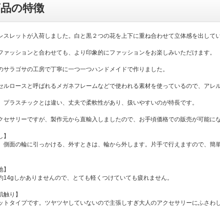
商品の特徴
レスレットが入荷しました。白と黒２つの花を上下に重ね合わせて立体感を出して
ファッションと合わせても、より印象的にファッションをお楽しみいただけます。
のサラゴサの工房で丁寧に一つ一つハンドメイドで作りました。
セルロースと呼ばれるメガネフレームなどで使われる素材を使っているので、アレ
、プラスチックとは違い、丈夫で柔軟性があり、扱いやすいのが特長です。
クセサリーですが、製作元から直輸入しましたので、お手頃価格での販売が可能に
し】
、側面の輪に引っかける、外すときは、輪から外します。片手で行えますので、簡
地】
約14gしかありませんので、とても軽くつけていても疲れません。
肌触り】
ットタイプです。ツヤツヤしていないので主張しすぎ大人のアクセサリーにふさわ