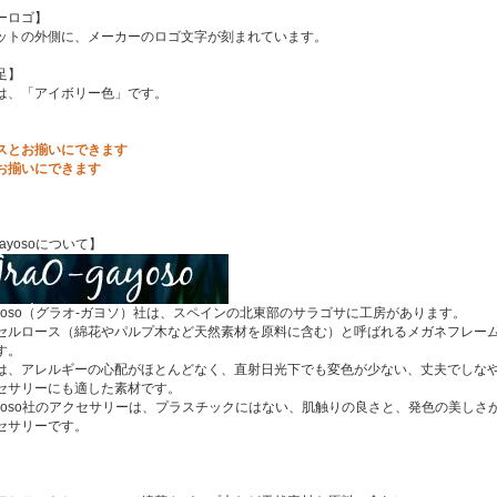
ーロゴ】
ットの外側に、メーカーのロゴ文字が刻まれています。
足】
は、「アイボリー色」です。
スとお揃いにできます
お揃いにできます
Gayosoについて】
Gayoso（グラオ-ガヨソ）社は、スペインの北東部のサラゴサに工房があります。
セルロース（綿花やパルプ木など天然素材を原料に含む）と呼ばれるメガネフレー
す。
は、アレルギーの心配がほとんどなく、直射日光下でも変色が少ない、丈夫でしな
セサリーにも適した素材です。
-Gayoso社のアクセサリーは、プラスチックにはない、肌触りの良さと、発色の美
セサリーです。