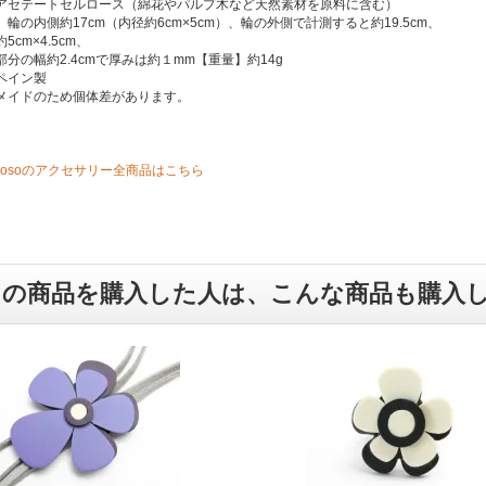
アセテートセルロース（綿花やパルプ木など天然素材を原料に含む）
輪の内側約17cm（内径約6cm×5cm）、輪の外側で計測すると約19.5cm、
5cm×4.5cm、
分の幅約2.4cmで厚みは約１mm【重量】約14g
ペイン製
メイドのため個体差があります。
Gayosoのアクセサリー全商品はこちら
この商品を購入した人は、こんな商品も購入