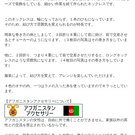
ーズで装飾をしている、細かい作業を経て作られたネックレスです。
このネックレスは、輪になっておらず、１本のひもになっています。
そのため、結び方で雰囲気を変えられるのが特長です。
簡単な巻き方の例としまして、３回折り８重にして首に掛け、前で交差させ
るとチョーカーのようになります。（３枚目の写真はその巻き方をしていま
す）
他に、２回折り、つまり４重にして前で交差させたりすると、ロングネック
レスのような雰囲気になります。（４枚目の写真はその巻き方をしていま
す）
服装によって、結び方を変えて、アレンジを楽しんでいただけます。
４色のオヤの内、一つはラメの入った糸を使っていますのでキラっとしてい
ます。
【アフガニスタンアクセサリーについて】
アフガニスタンの女性は、自由に外で働くことができません。家族以外の異
性との交流を禁止されているからです。