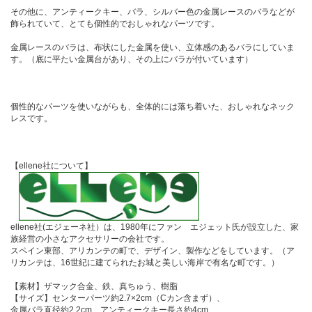
その他に、アンティークキー、バラ、シルバー色の金属レースのバラなどが
飾られていて、とても個性的でおしゃれなパーツです。
金属レースのバラは、布状にした金属を使い、立体感のあるバラにしていま
す。（底に平たい金属台があり、その上にバラが付いています）
個性的なパーツを使いながらも、全体的には落ち着いた、おしゃれなネック
レスです。
【ellene社について】
ellene社(エジェーネ社）は、1980年にファン エジェット氏が設立した、家
族経営の小さなアクセサリーの会社です。
スペイン東部、アリカンテの町で、デザイン、製作などをしています。（ア
リカンテは、16世紀に建てられたお城と美しい海岸で有名な町です。）
【素材】ザマック合金、鉄、真ちゅう、樹脂
【サイズ】センターパーツ約2.7×2cm（Cカン含まず）、
金属バラ直径約2.2cm、アンティークキー長さ約4cm、