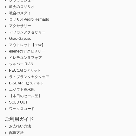
クララビジュー
教会のロザリオ
教会のメダイ
ロザリオPedro Hernado
アクセサリー
アフガンアクセサリー
Grao-Gayoso
アウトレット【new】
elleneのアクセサリー
イレテユンヌフォア
シルバー RIAN
PECCATOペカット
ラ・プランタカクタセア
BISUART ビスアルト
エジプト香水瓶
【本日のセール品】
SOLD OUT
ワックスコード
ご利用ガイド
お支払い方法
配送方法