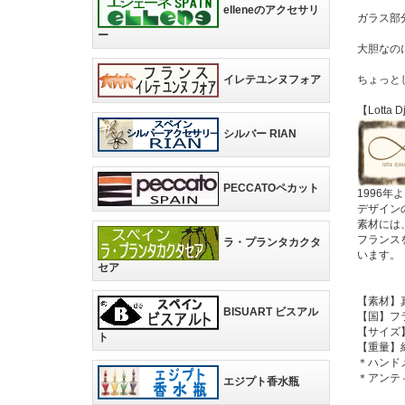
elleneのアクセサリ
ガラス部
ー
大胆なの
イレテユンヌフォア
ちょっと
【Lotta
シルバー RIAN
PECCATOペカット
1996
デザイン
素材には
フランスを
ラ・プランタカクタ
います。
セア
【素材】
BISUART ビスアル
【国】フ
【サイズ
ト
【重量】約
＊ハンド
＊アンテ
エジプト香水瓶