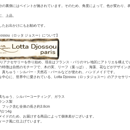
分の裏側にはペイントが施されています。そのため、角度によって、色が変わり、
に、上品。
したお出かけにもお勧めです。
 Djossou（ロッタ ジョスー）について】
年よりアクセサリーを作り始め、現在はフランス・パリのマレ地区にアトリエを構えて
の特徴は自然のモチーフで、木の実、リーフ（葉っぱ）、海藻、花などがデザイン
、真ちゅう・シルバー・天然石・パールなどが使われ、ハンドメイドです。
中心に、世界中に愛されている、Lotta Djossou（ロッタジョスー）のアクセサ
真ちゅう、シルバーコーティング、ガラス
ランス製
】フック含む全体の長さ約3.8cm
1つ4g
メイドのため、お届けする商品によって個体差がございます。
ィーク風に仕上げています。