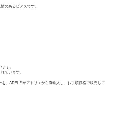
表情のあるピアスです。
います。
されています。
リーを、ADELFIがアトリエから直輸入し、お手頃価格で販売して