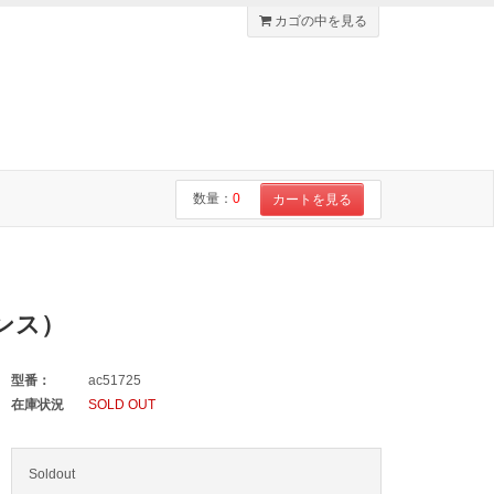
カゴの中を見る
数量：
0
カートを見る
ランス）
型番：
ac51725
在庫状況
SOLD OUT
Soldout