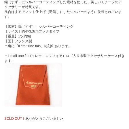
錫（すず）にシルバーコーティングした素材を使った、美しいモチーフのア
クセサリーが特長です。
風合はまるでマット仕上げ（艶消し）したシルバーのように洗練されていま
す。
【素材】錫（すず）、シルバーコーティング
【サイズ】約4×3.3cmフックタイプ
【重量】1ツ約9g
【国】フランス製
＊裏に「Il etait une fois」の刻印あります。
＊Il etait une fois(イレテユンヌフォア）ロゴ入り布製アクセサリーケース付き
ます。
SOLD OUT！
ありがとうございました