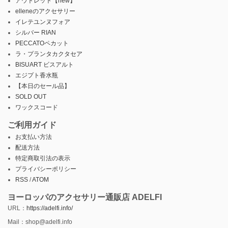
アウトレット【new】
elleneのアクセサリー
イレテユンヌフォア
シルバー RIAN
PECCATOペカット
ラ・プランタカクタセア
BISUART ビスアルト
エジプト香水瓶
【本日のセール品】
SOLD OUT
ワックスコード
ご利用ガイド
お支払い方法
配送方法
特定商取引法の表示
プライバシーポリシー
RSS
/
ATOM
ヨーロッパのアクセサリー通販店 ADELFI
URL：
https://adelfi.info/
Mail：shop@adelfi.info