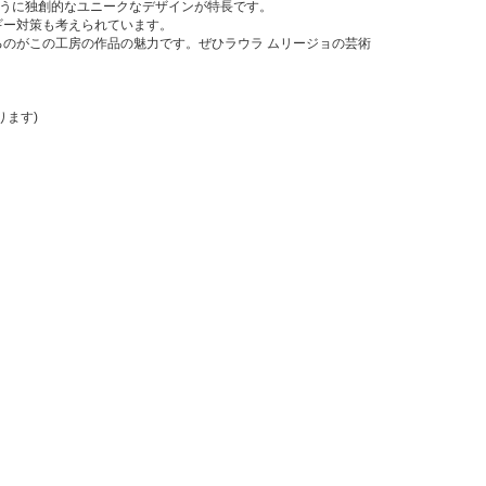
ように独創的なユニークなデザインが特長です。
ギー対策も考えられています。
のがこの工房の作品の魅力です。ぜひラウラ ムリージョの芸術
ます)