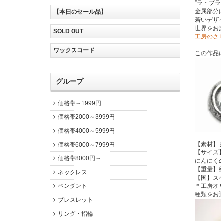
”ラ・プ
金属部分
【本日のセール品】
若いデザ
世界をお
SOLD OUT
工房のさ
ワックスコード
この作品
グループ
価格帯～1999円
価格帯2000～3999円
価格帯4000～5999円
【素材】
価格帯6000～7999円
【サイズ】
価格帯8000円～
にんにく
【重量】約
ネックレス
【国】ス
ペンダント
＊工房オ
種類をお
ブレスレット
リング・指輪