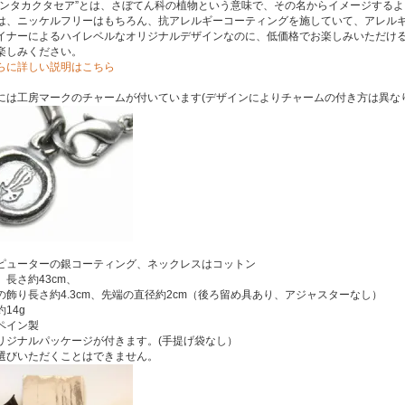
ランタカクタセア”とは、さぼてん科の植物という意味で、その名からイメージする
は、ニッケルフリーはもちろん、抗アレルギーコーティングを施していて、アレル
イナーによるハイレベルなオリジナルデザインなのに、低価格でお楽しみいただける
楽しみください。
らに詳しい説明はこちら
には工房マークのチャームが付いています(デザインによりチャームの付き方は異なり
ピューターの銀コーティング、ネックレスはコットン
長さ約43cm、
の飾り長さ約4.3cm、先端の直径約2cm（後ろ留め具あり、アジャスターなし）
14g
ペイン製
リジナルパッケージが付きます。(手提げ袋なし）
選びいただくことはできません。