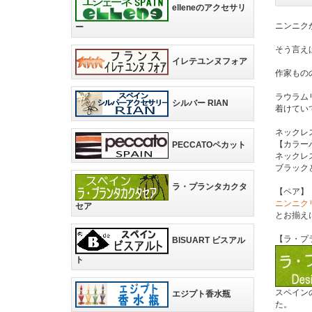
elleneのアクセサリ
ニンニク
ー
そう言え
イレテユンヌフォア
作家もの
ラウラム
シルバー RIAN
着けてい
ネックレ
【カラー
PECCATOペカット
ネックレ
ブラック
ラ・プランタカクタ
【ペア】
ニンニク
セア
とお揃え
【ラ・プ
BISUART ビスアル
ト
スペイン
エジプト香水瓶
た。