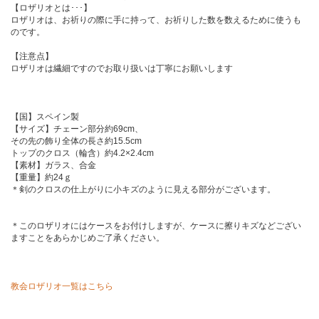
【ロザリオとは･･･】
ロザリオは、お祈りの際に手に持って、お祈りした数を数えるために使うも
のです。
【注意点】
ロザリオは繊細ですのでお取り扱いは丁寧にお願いします
【国】スペイン製
【サイズ】チェーン部分約69cm、
その先の飾り全体の長さ約15.5cm
トップのクロス（輪含）約4.2×2.4cm
【素材】ガラス、合金
【重量】約24ｇ
＊剣のクロスの仕上がりに小キズのように見える部分がございます。
＊このロザリオにはケースをお付けしますが、ケースに擦りキズなどござい
ますことをあらかじめご了承ください。
教会ロザリオ一覧はこちら