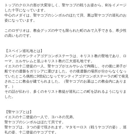
トップのクロスの形が大変珍しく、聖ヤコブの戦うお姿から、剣をイメージ
した十字になっています。
中心のメダイは、聖ヤコブのシンボルのほたて貝、裏は聖ヤコブの巡礼のお
姿になっています。
このロザリオは、教会グッズの中でも限られた町のみで入手できる、希少性
の高いものです。
【スペイン巡礼地とは】
スペインのサンティアゴデコンポステーラは、キリスト教の聖地であり、ロ
ーマ、エルサレムと並ぶキリスト教の三大巡礼地です。
イエスの十二使徒の一人、聖ヤコブがエルサレムで殉職し、その後に弟子が
船でその遺骸をガリシアに運びました。その後遺骸の場所が分からなくなっ
ていたところ偶然に9世紀になってサンティアゴデコンポステーラの町で発見
されここに教会が建てられました。（聖ヤコブのお墓はこの教会内にありま
す。）
その話が伝わり、多くのキリスト教徒が巡礼にこの町を訪れるようになりま
した。
【聖ヤコブとは】
イエスの十二使徒の一人で、ヨハネの兄弟。
聖ヤコブのシンボルはほたて貝です。
聖ヤコブは、３つの姿で現されます、マタモーロス（戦うヤコブの姿）、巡
礼の姿、十二使徒のヤコブです。